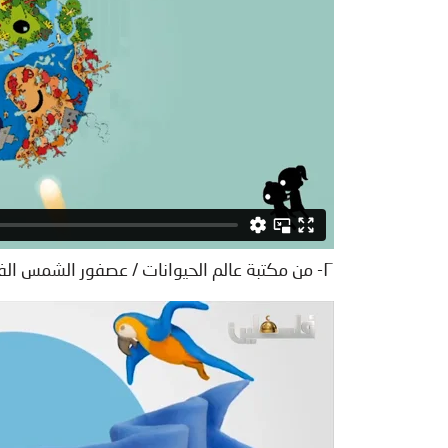
٢- من مكتبة عالم الحيوانات / عصفور الشمس الفلسطيني