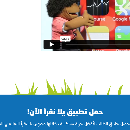
حمل تطبيق يلا نقرأ الآن!
ﺤﻤﻴﻞ تطبيق الطالب ﻷﻓﻀﻞ ﺗﺠﺮﺑﺔ ﺗﺴﺘﻜﺸﻒ ﺧﻼﻟﻬﺎ ﻣﺤﺘﻮﻯ ﻳﻼ نقرأ اﻟﺘﻌﻠﻴﻤﻲ اﻟ