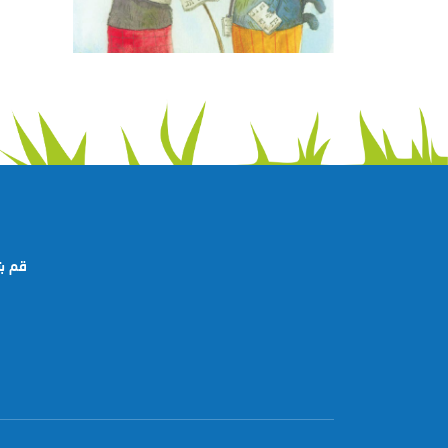
ﻗﻢ ﺑﺘ