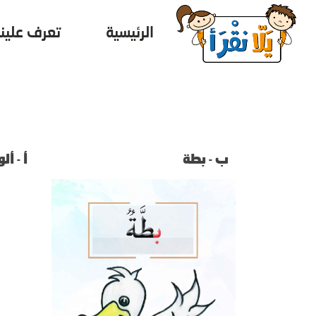
الرئيسية
تعرف علينا
ب - بطة
أ - أل