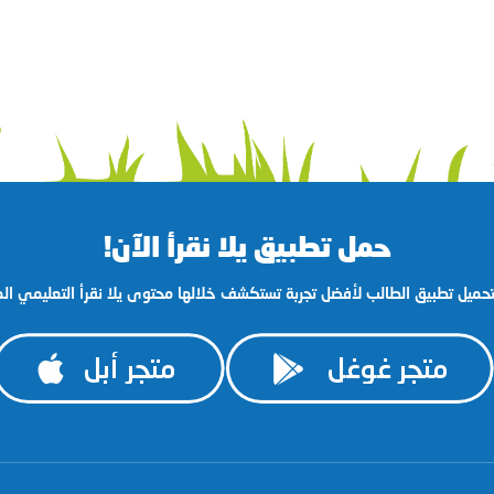
حمل تطبيق يلا نقرأ الآن!
ﺤﻤﻴﻞ تطبيق الطالب ﻷﻓﻀﻞ ﺗﺠﺮﺑﺔ ﺗﺴﺘﻜﺸﻒ ﺧﻼﻟﻬﺎ ﻣﺤﺘﻮﻯ ﻳﻼ نقرأ اﻟﺘﻌﻠﻴﻤﻲ اﻟ