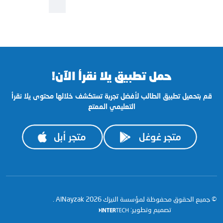
حمل تطبيق يلا نقرأ الآن!
ﻗﻢ ﺑﺘﺤﻤﻴﻞ تطبيق الطالب ﻷﻓﻀﻞ ﺗﺠﺮﺑﺔ ﺗﺴﺘﻜﺸﻒ ﺧﻼﻟﻬﺎ ﻣﺤﺘﻮﻯ ﻳﻼ نقرأ
اﻟﺘﻌﻠﻴﻤﻲ اﻟﻤﻤﺘﻊ
© جميع الحقوق محفوظة لمؤسسة النيزك
2026 .
AlNayzak
تصميم وتطوير: